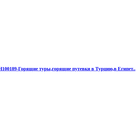
00189-Горящие туры,горящие путевки в Турцию,в Египет..