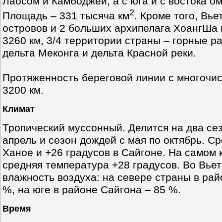
Лаосом и Камбоджей, а с юга и с востока 
2
Площадь – 331 тысяча км
. Кроме того, Вь
островов и 2 больших архипелага ХоангШа
3260 км, 3/4 территории страны – горные р
дельта Меконга и дельта Красной реки.
Протяженность береговой линии с многочи
3200 км.
Климат
Тропический муссонный. Делится на два сез
апрель и сезон дождей с мая по октябрь. С
Ханое и +26 градусов в Сайгоне. На самом 
средняя температура +28 градусов. Во Вье
влажность воздуха: на севере страны в рай
%, на юге в районе Сайгона – 85 %.
Время