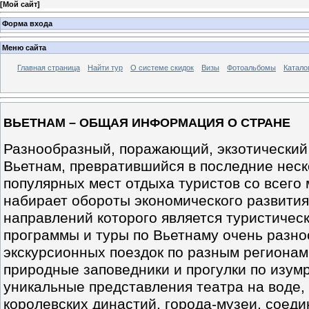
[
Мой сайт
]
Форма входа
Меню сайта
Главная страница
Найти тур
О системе скидок
Визы
Фотоальбомы
Катало
ВЬЕТНАМ – ОБЩАЯ ИНФОРМАЦИЯ О СТРАНЕ
Разнообразный, поражающий, экзотический 
Вьетнам, превратившийся в последние неск
популярных мест отдыха туристов со всего
набирает обороты экономического развития
направлений которого является туристичес
программы и туры по Вьетнаму очень разно
экскурсионных поездок по разным регионам
природные заповедники и прогулки по изум
уникальные представления театра на воде,
королевских династий, города-музеи, соеди