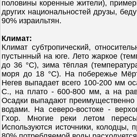
половины коренные жители), пример
других национальностей друзы, бедуи
90% израильтян.
Климат:
Климат субтропический, относител
пустынный на юге. Лето жаркое (тем
до 36 °С), зима тёплая (температур
моря до 18 °С). На побережье Мёрт
Негев выпадает всего 100-200 мм ос
С., на плато - 600-800 мм, а на р
Осадки выпадают преимущественно 
водами. На северо-востоке - верх
Гхор. Многие реки летом пересы
Используются источники, колодцы, 
80% потребляемой воды расходуется