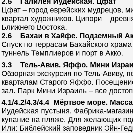
2.5 Галилея Иудейская. Цфат
Цфат – город еврейских мудрецов, ми
квартал художников. Ципори – древн
Ближнего Востока.
2.6 Бахаи в Хайфе. Подземный А
Спуск по террасам Бахайского храма
туннель Темплиеров и порт в Акко.
3.3 Тель-Авив. Яффо. Мини Изра
Обзорная экскурсия по Тель-Авиву, п
кварталам Старого Яффо. Посещение
зал. Парк Мини Израиль – все досто
4.1/4.2/4.3/4.4 Мёртвое море. Масса
Иудейская пустыня. Фабрика-магазин
купание на пляже. Для желающих под
Или: Библейский заповедник Эйн-Гед