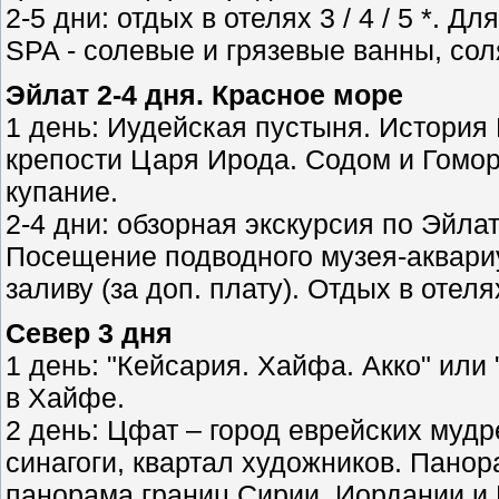
2-5 дни: отдых в отелях 3 / 4 / 5 *.
SPA - солевые и грязевые ванны, сол
Эйлат 2-4 дня. Красное море
1 день: Иудейская пустыня. История
крепости Царя Ирода. Содом и Гомор
купание.
2-4 дни: обзорная экскурсия по Эйла
Посещение подводного музея-аквариу
заливу (за доп. плату). Отдых в отелях 
Север 3 дня
1 день: "Кейсария. Хайфа. Акко" или
в Хайфе.
2 день: Цфат – город еврейских мудр
синагоги, квартал художников. Пано
панорама границ Сирии, Иордании и 