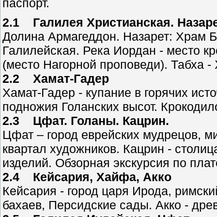
паспорт.
2.1 Галилея Христианская. Назаре
Долина Армагеддон. Назарет: Храм 
Галилейская. Река Иордан - место кр
(место Нагорной проповеди). Табха 
2.2 Хамат-Гадер
Хамат-Гадер - купание в горячих ист
подножия Голанских высот. Крокодил
2.3 Цфат. Голаны. Кацрин.
Цфат – город еврейских мудрецов, ми
квартал художников. Кацрин - столиц
изделий. Обзорная экскурсия по плат
2.4 Кейсария, Хайфа, Акко
Кейсария - город царя Ирода, римски
бахаев, Персидские сады. Акко - дре