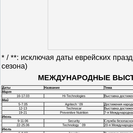
* / **: исключая даты еврейских пра
сезона)
МЕЖДУНАРОДНЫЕ ВЫСТА
Даты
Название
Тема
Март
16-17.03
Hi-Technologies
Выставка достиже
Май
5-7.05
Agritech ‘ 09
Достижения народн
12-13
Technocar
Выставка достиже
19-21
Preventive Nutrition
7-я Международна
Июнь
9-11.06
Security
Служба безопасно
22-25.06
Technology ` 09
20-я Международн
Июль