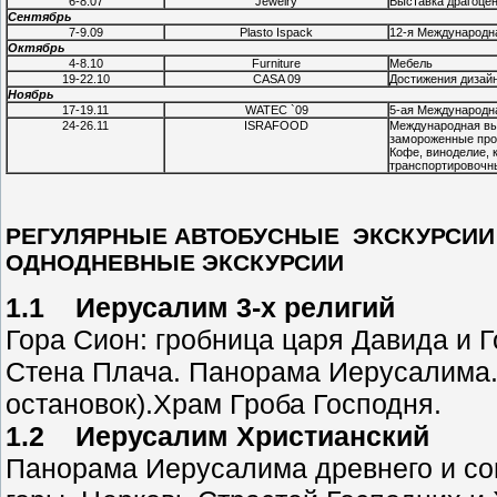
6-8.07
Jewelry
Выставка драгоце
Сентябрь
7-9.09
Plasto Ispack
12-я Международна
Октябрь
4-8.10
Furniture
Мебель
19-22.10
CASA 09
Достижения дизай
Ноябрь
17-19.11
WATEC `09
5-ая Международн
24-26.11
ISRAFOOD
Международная вы
замороженные прод
Кофе, виноделие,
транспортировочн
РЕГУЛЯРНЫЕ АВТОБУСНЫЕ ЭКСКУРСИИ
ОДНОДНЕВНЫЕ ЭКСКУРСИИ
1.1 Иерусалим 3-х религий
Гора Сион: гробница царя Давида и 
Стена Плача. Панорама Иерусалима.
остановок).Храм Гроба Господня.
1.2 Иерусалим Христианский
Панорама Иерусалима древнего и со