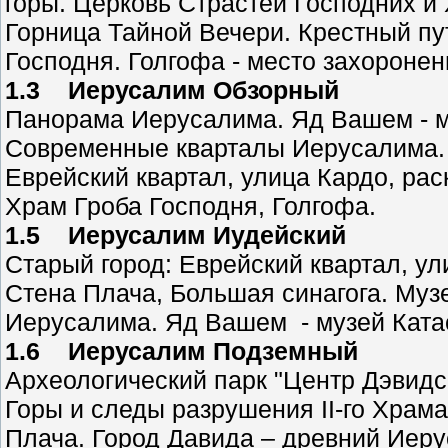
горы. Церковь Страстей Господних и
Горница Тайной Вечери. Крестный пут
Господня. Голгофа - место захоронен
1.3 Иерусалим Обзорный
Панорама Иерусалима. Яд Вашем - м
Современные кварталы Иерусалима. П
Еврейский квартал, улица Кардо, ра
Храм Гроба Господня, Голгофа.
1.5 Иерусалим Иудейский
Старый город: Еврейский квартал, ул
Стена Плача, Большая синагога. Муз
Иерусалима. Яд Вашем - музей Ката
1.6 Иерусалим Подземный
Археологический парк "Центр Дэвидс
Горы и следы разрушения II-го Храм
Плача. Город Давида – древний Иеру