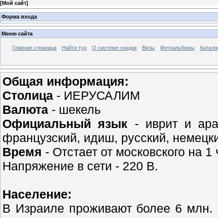
[
Мой сайт
]
Форма входа
Меню сайта
Главная страница
Найти тур
О системе скидок
Визы
Фотоальбомы
Катало
Общая информация:
Столица
- ИЕРУСАЛИМ
Валюта
- шекель
Официальный язык
- иврит и ара
французский, идиш, русский, немецк
Время
- Отстает от московского на 1 
Напряжение в сети - 220 В.
Население:
В Израиле проживают более 6 млн. 