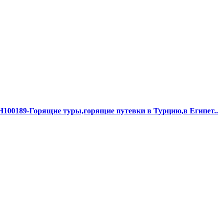
00189-Горящие туры,горящие путевки в Турцию,в Египет..