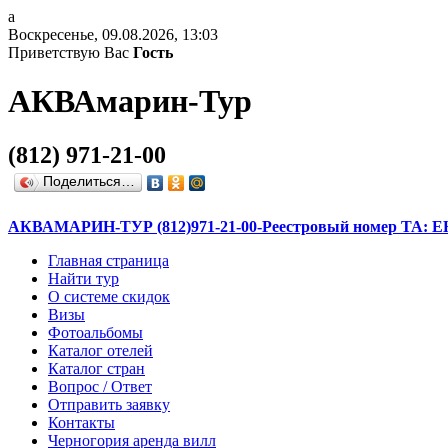
a
Воскресенье, 09.08.2026, 13:03
Приветствую Вас
Гость
АКВА
марин
-
Тур
(812) 971-21-00
Поделиться…
АКВАМАРИН-ТУР (812)971-21-00-Реестровый номер ТА: ЕН1
Главная страница
Найти тур
О системе скидок
Визы
Фотоальбомы
Каталог отелей
Каталог стран
Вопрос / Ответ
Отправить заявку
Контакты
Черногория аренда вилл