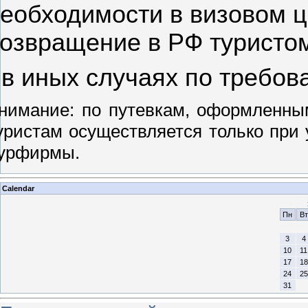
еобходимости в визовом 
озвращение в РФ туристом
 в иных случаях по требов
нимание:
по путевкам, оформленны
уристам осуществляется только при 
у
рфирмы
.
Calendar
Пн
Вт
3
4
10
11
17
18
24
25
31