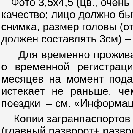
Фото 3,5х4,5 (цв., очен
качество; лицо должно б
снимка, размер головы (о
должен составлять 3см) – 
Для временно прожива
о временной регистрац
месяцев на момент пода
истекает не раньше, ч
поездки
– см. «Информац
Копии загранпаспортов 
(главный разворот+ разв