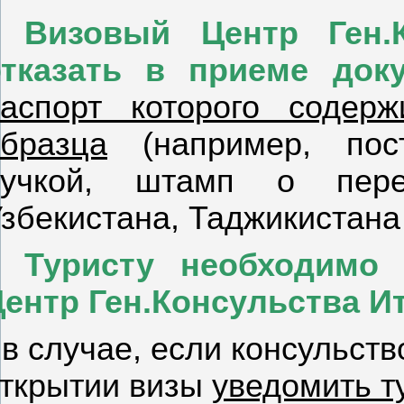
Визовый Центр Ген.
отказать в приеме док
аспорт которого содерж
бразца
(например, пос
ручкой, штамп о пере
збекистана, Таджикистана 
Туристу необходимо
ентр Ген.Консульства И
 в случае, если консульст
ткрытии визы
уведомить т