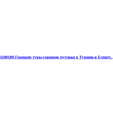
00189-Горящие туры,горящие путевки в Турцию,в Египет..