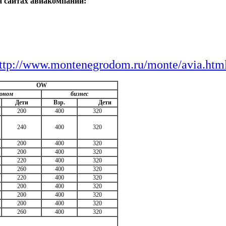
а сайтах авиакомпаний:
ttp://www.montenegrodom.ru/monte/avia.htm
OW
коном
бизнес
Дети
Взр.
Дети
200
400
320
240
400
320
200
400
320
200
400
320
220
400
320
260
400
320
220
400
320
200
400
320
200
400
320
200
400
320
260
400
320