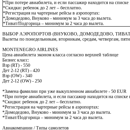
*При потере авиабилета, и если пассажир находится на списке
*Скидки: ребенок до 2 лет – бесплатно.
*Регистрация на чартерные рейсы в аэропортах:
*Домодедово, Внуково - минимум за 3 часа до вылета.
*Тиват/Подгорица – минимум за 2 часа до вылета.
ВЫБОР АЭРОПОРТОВ (ВНУКОВО, ДОМОДЕДОВО, ТИВАТ
Вылеты по понедельникам, вторникам, средам, четвергам, пятн
МONTENEGRO AIRLINES
Цена авиабилета эконом класса согласно верхней таблице
Бизнес класс:
Взр (RT) - 550
Дет 2-12 (RT) - 420
Взр (OW) - 340
Дет 2-12 (OW) - 250
*Замена фамилии при уже выкупленном авиабилете - 50 EUR
*При потере авиабилета, и если пассажир находится на списке
*Скидки: ребенок до 2 лет – бесплатно.
*Регистрация на чартерные рейсы в аэропортах:
*Домодедово, Внуково - минимум за 3 часа до вылета.
*Тиват/Подгорица – минимум за 2 часа до вылета.
Авиакомпании / Типы самолетов