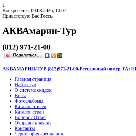
a
Воскресенье, 09.08.2026, 10:07
Приветствую Вас
Гость
АКВА
марин
-
Тур
(812) 971-21-00
Поделиться…
АКВАМАРИН-ТУР (812)971-21-00-Реестровый номер ТА: ЕН1
Главная страница
Найти тур
О системе скидок
Визы
Фотоальбомы
Каталог отелей
Каталог стран
Вопрос / Ответ
Отправить заявку
Контакты
Черногория аренда вилл