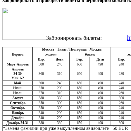
Забронировать и приобрести билеты в черногорию можно н
h
Забронировать билеты:
Москва - Тиват / Подгорица - Москва
Период
эконом
бизнес
э
Взр.
Дети
Взр.
Дети
Взр.
Март-Апрель
300
240
650
490
240
Апрель
24-30
360
310
650
490
280
Май 1-2
Май
300
240
650
490
240
Июнь
350
290
650
490
240
Июль
370
310
650
490
260
Август
380
330
650
490
300
Сентябрь
350
300
650
490
260
Октябрь
350
300
650
490
240
Ноябрь
340
290
650
490
240
Декабрь
340
290
650
490
240
Декабрь 24-31
380
330
650
490
300
*Замена фамилии при уже выкупленном авиабилете - 50 EUR