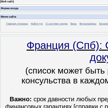
[
Мой сайт
]
Форма входа
Меню сайта
Главная страница
Найти тур
О системе скидок
Визы
Фотоальбомы
Катало
Франция (Спб):
док
(список может быть
консульства в каждо
Важно:
срок давности любых пре
финансовых гарантиях [справки с 